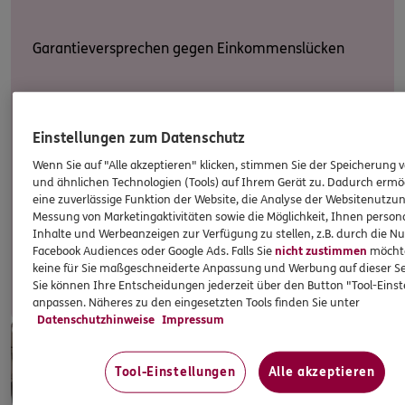
Garantieversprechen gegen Einkommenslücken
Neben der Arbeitsunfähigkeit bedroht auch die
Einstellungen zum Datenschutz
Berufsunfähigkeit das Einkommen. Damit beim
Leistungsübergang vom Krankentagegeld zur
Wenn Sie auf "Alle akzeptieren" klicken, stimmen Sie der Speicherung 
und ähnlichen Technologien (Tools) auf Ihrem Gerät zu. Dadurch ermö
Berufsunfähigkeitsrente keine Lücke entsteht,
eine zuverlässige Funktion der Website, die Analyse der Websitenutzun
arbeiten die DKV und die ERGO Vorsorge
Messung von Marketingaktivitäten sowie die Möglichkeit, Ihnen persona
Lebensversicherung AG Hand in Hand.
Inhalte und Werbeanzeigen zur Verfügung zu stellen, z.B. durch die N
Facebook Audiences oder Google Ads. Falls Sie
nicht zustimmen
möchten
keine für Sie maßgeschneiderte Anpassung und Werbung auf dieser Se
Rückruf vereinbaren
Sie können Ihre Entscheidungen jederzeit über den Button "Tool-Eins
anpassen. Näheres zu den eingesetzten Tools finden Sie unter
Datenschutzhinweise
Impressum
Tool-Einstellungen
Alle akzeptieren