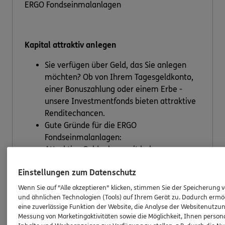
ERGO Fondseinmalanlagen
Kapital attraktiv anlegen
Sie verfügen über Geld, das Sie anlegen
möchten? Ob von Ihrem Tagesgeldkonto,
einer Bonuszahlung oder einem Erbe -
unsere Investmentfonds bieten attraktive
Renditechancen.
Gute Gründe für die ERGO
Fondseinmalanlagen:
Attraktive Geldanlage mit hoher
Flexibilität
Einstellungen zum Datenschutz
Individuelle Fondsauswahl passend zu
Ihren Wünschen
Wenn Sie auf "Alle akzeptieren" klicken, stimmen Sie der Speicherung 
Investitionen in einen oder mehrere Fonds
und ähnlichen Technologien (Tools) auf Ihrem Gerät zu. Dadurch ermö
eine zuverlässige Funktion der Website, die Analyse der Websitenutzun
Mit der MEAG steht Ihnen ein starker
Messung von Marketingaktivitäten sowie die Möglichkeit, Ihnen persona
Partner für Investmentprodukte zur