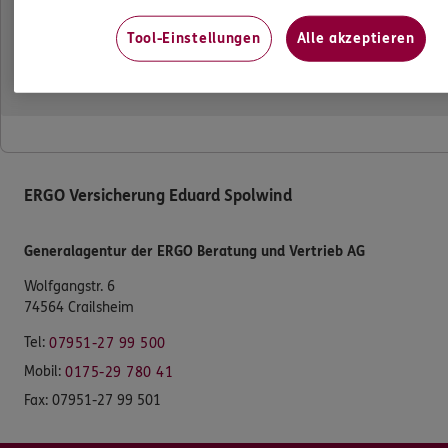
Das könnte Sie auch interessieren
Tool-Einstellungen
Alle akzeptieren
Unsere Agentur
Standorte
Schwerpunkte
ERGO Versicherung Eduard Spolwind
Generalagentur der ERGO Beratung und Vertrieb AG
Wolfgangstr. 6
74564 Crailsheim
Tel:
07951-27 99 500
Mobil:
0175-29 780 41
Fax:
07951-27 99 501