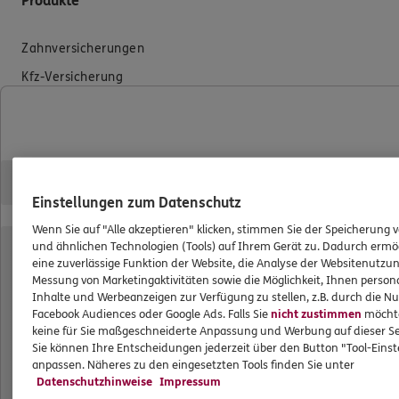
Produkte
Zahnversicherungen
Kfz-Versicherung
Krankenversicherung
Versicherungen für den privaten Bedarf
Versicherungen für Geschäftskunden
Einstellungen zum Datenschutz
Hilfe & Services
Wenn Sie auf "Alle akzeptieren" klicken, stimmen Sie der Speicherung 
und ähnlichen Technologien (Tools) auf Ihrem Gerät zu. Dadurch ermö
E-Mail schreiben
eine zuverlässige Funktion der Website, die Analyse der Websitenutzun
Messung von Marketingaktivitäten sowie die Möglichkeit, Ihnen persona
Schaden melden
Inhalte und Werbeanzeigen zur Verfügung zu stellen, z.B. durch die N
Erstkontaktinformationen
Facebook Audiences oder Google Ads. Falls Sie
nicht zustimmen
möchten
keine für Sie maßgeschneiderte Anpassung und Werbung auf dieser Se
EU-Offenlegungsvereinbarung
Sie können Ihre Entscheidungen jederzeit über den Button "Tool-Eins
anpassen. Näheres zu den eingesetzten Tools finden Sie unter
Datenverarbeitung
Datenschutzhinweise
Impressum